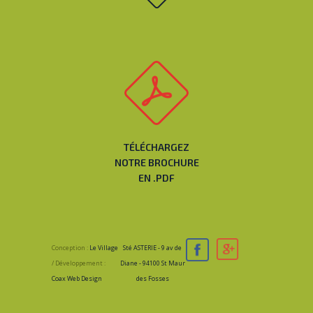
TÉLÉCHARGEZ
NOTRE BROCHURE
EN .PDF
Conception :
Le Village
Sté ASTERIE - 9 av de
/ Développement :
Diane - 94100 St Maur
Coax Web Design
des Fosses